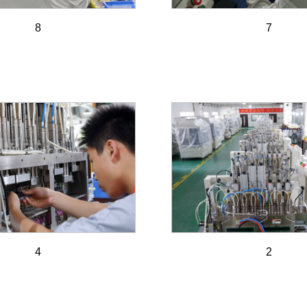
8
7
4
2