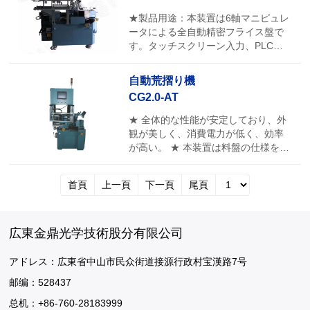
★製品用途：本装置は6軸マニピュレ
ータによる全自動精密フライス盤で
す。タッチスクリーン入力、PLC制
御、治具軸サーボモーターの送り補
正、レンズ中心厚の自動測定、砥石
自動荒摺り機
の自動補正を採用し、マニピュレー
CG2.0-AT
ターによる洗浄バスケットからのレ
ンズのピックアンドプレースを採用
★ 全体的な性能が安定しており、外
し、レンズの全自動生産を実現しま
観が美しく、消費電力が低く、効率
す。
が高い。 ★ 本装置は料盤の仕様を柔
軟に設定でき、複数の機種と異なる
料盤の加工に適用可能です。
首頁
上一頁
下一頁
尾頁
広東金鼎光学技術股分有限公司
アドレス：広東省中山市民众街道接源行政村宝漢路7号
邮编：528437
总机：+86-760-28183999