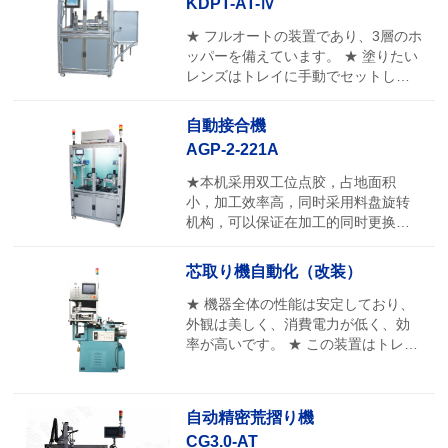
KDPT-AT-Ⅳ
口を検出し、角度を補正して組み立
てを行います。パッケージボックス
★ フルオートの装置であり、3層のホ
の交換はオペレーターによって行わ
ッパーを備えています。 ★ 塗りたい
れます。
レンズはトレイに手動でセットし、
レンズの取り外しも手動で行いま
す。
自動接合機
AGP-2-221A
★本机采用双工位点胶，占地面积
小，加工效率高，同时采用料盘旋转
机构，可以保证在加工的同时更换料
盘，减少待机时间提高生产效率。点
胶针筒也采用密封结构，确保胶水长
芯取り機自動化（改装）
时间使用不变质，且胶水余量不足时
有提醒添加功能。
★ 機器全体の性能は安定しており、
外観は美しく、消費電力が低く、効
率が高いです。 ★ この装置はトレイ
の仕様に柔軟に対応し、複数の異な
るトレイの加工に使用することがで
きます。
自动精密荒摺り機
CG3.0-AT