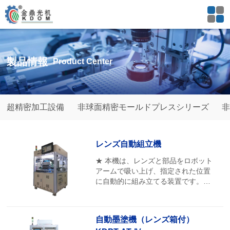
製品情報
Product Center
超精密加工設備
非球面精密モールドプレスシリーズ
非
レンズ自動組立機
★ 本機は、レンズと部品をロボット
アームで吸い上げ、指定された位置
に自動的に組み立てる装置です。組
み立てが完了した後、UV接着および
硬化のために移動し、その後素材ト
レイに戻されます。 ★ また、部品を
自動墨塗機（レンズ箱付）
画像処理して、プラスチックの注ぎ