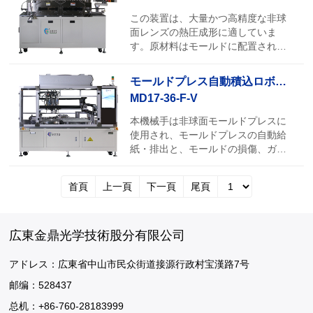
外線加熱装置を使用して、金型を迅
速に加熱することができ、温度の均
この装置は、大量かつ高精度な非球
一性を維持するために、それぞれの
面レンズの熱圧成形に適していま
上下金型の温度を制御することがで
す。原材料はモールドに配置され、
きます。金属の金型とセラミックの
成形室に投入された後、順番に加
金型に適用して、1型1穴の成型がで
熱、成形、冷却などの処理が行わ
モールドプレス自動積込ロボット
きて、また1型の多穴の成型ができま
れ、成形室から排出されます。非球
MD17-36-F-V
す;エンコーダを通して正確な位置制
面ガラスの生産速度は速く、品質の
御を行います;圧力センサによって正
安定性も高いです。装置は、スマー
本機械手は非球面モールドプレスに
確な圧力制御を行います。多段真空
トな制御システムを採用しており、
使用され、モールドプレスの自動給
システムは0.6Paの真空度に達するこ
自動モードでは、起動ごとにモール
紙・排出と、モールドの損傷、ガラ
とができて、真空条件の下で成型し
ドチャンバーの状態を判別し、運転
ススラグの残留、不良レンズのイン
て、平面、アレイ面などの特殊な表
の順序を自動的に調整します。さら
テリジェントな監視と警告処理を実
面のガラスの成型を実現することが
に、電源が切断されている状態で
首頁
上一頁
下一頁
尾頁
現することができます。
できます。 *成型プロセス: 予備型レ
も、システムは現在の成形モールド
ンズ----成型室閉鎖----真空----窒素(真
の状態を記憶し、瞬時の停電時に直
空成型時窒素不要)---成型温度まで加
接再起動できない状況を回避しま
広東金鼎光学技術股分有限公司
热----加圧成型----冷却用の窒素----成
す。手動モードでは、一時的にモー
型室開け—设定温度に冷却しレンズ
ルドを投入し、工業用コンピュータ
アドレス：広東省中山市民众街道接源行政村宝漢路7号
を取り出し。
のタッチスクリーンにはモールド番
号が表示されません。自動モードで
邮编：528437
稼働中にシリンダの動作が異常な場
总机：+86-760-28183999
合、システムは自動的に一時停止