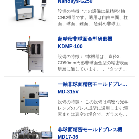
Nanosys-G250
天然花崗岩構造を採用して、優れた
熱安定性と吸震能力を持っていま
設備の特徴: *この設備は超精密4軸
す。自働調平空気隔震システムを配
CNC機器です。適用は自由曲面、柱
置します;コンピュータシステムの64
面、球面、錐面、 急斜め非球面、鳥
ビットのWindows7の専門版を配置し
翼状非球面と微小構造の特徴光学レ
ます;制御システムはPower UMac型
ンズの超精密研磨加工です；研磨材
超精密非球面金型研磨機
の運働コントローラに基づいて制御
料は銘鋼、光学ガラス、石英ガラ
KDMP-100
システムを開発します;プログラム解
ス、セラミックスなどを含みます。 *
像度は0.01nm(直線)/ 0.0000001°(回
この設備は天然花崗岩構造を採用し
設備の特徴： *本機器は、直径3-
転)です。 *面形精度(p-v): 0.3µm /
て、優れた熱安定性と吸震能力を持
CD90mm円形非球面金型の精密表面
70mm;表面粗さ(Ra):≦4nmです。
っています。自働調平空気隔震シス
研磨に適しています。 、 *タッチパ
テムを配置します;コンピュータシス
ネル便利な操作インターフェース、
テムの配置64位Windows7です;制御
精度の運働制御システム直接金型の
一軸非球面精密モールドプレス機
システムはPowerUMac型運働コント
データを導入することができます、
MD-315V
ローラ開発制御システムです;プログ
金型自働補正加工を実現します。 *金
ラム解像度0.01nm(直線)/
型の表面に対して高精密研磨加工が
設備の特徴： この設備は精密な光学
0.0000001°(回転); *面形精度(p-v):
可能です。
レンズのプレス成型に適用します;窒
0.3µm /⌀20mm、表面粗さ(Ra):≤5nm
素または真空の場合で、ガラスを加
です
熱して変形状態にしながら、圧力を
加えます。金型によってガラスを非
非球面精密モールドプレス機
球面にプレスします。 *本装置は、赤
MD17-36