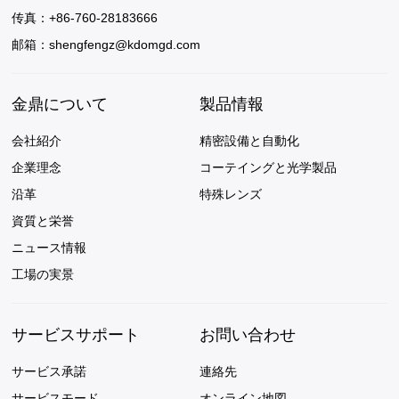
し、警告が表示されます。障害が回
传真：+86-760-28183666
復した後、再開ボタンを押して作業
邮箱：
shengfengz@kdomgd.com
を続行します。現在のモードで処理
できない場合は手動モードに切り替
えることができますが、障害が回復
金鼎について
製品情報
した後、再び自動モードに切り替え
て起動します。
会社紹介
精密設備と自動化
企業理念
コーテイングと光学製品
沿革
特殊レンズ
資質と栄誉
ニュース情報
工場の実景
サービスサポート
お問い合わせ
サービス承諾
連絡先
サービスモード
オンライン地図