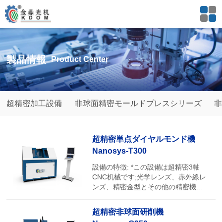
製品情報
Product Center
超精密加工設備
非球面精密モールドプレスシリーズ
非
超精密単点ダイヤルモンド機
Nanosys-T300
設備の特徴: *この設備は超精密3軸
CNC机械です;光学レンズ、赤外線レ
ンズ、精密金型とその他の精密機器
部品に使用して、主に向赤外線レン
加工、アルミ銅反射鏡加工、金型型
超精密非球面研削機
加工などを応用します。 *この設備は