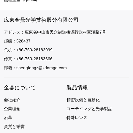
広東金鼎光学技術股分有限公司
アドレス：広東省中山市民众街道接源行政村宝漢路7号
邮编：528437
总机：+86-760-28183999
传真：+86-760-28183666
邮箱：
shengfengz@kdomgd.com
金鼎について
製品情報
会社紹介
精密設備と自動化
企業理念
コーテイングと光学製品
沿革
特殊レンズ
資質と栄誉