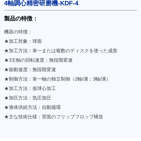
4軸調心精密研磨機-KDF-4
製品の特徴：
機器の特徴：
★加工対象：球面
★加工方法：単一または複数のディスクを使った成形
★3主軸の回転速度：無段階変速
★振動速度：無段階変速
★制御方法：単一軸の独立制御（2軸/溝；3軸/溝）
★加工方法：仮球心加工
★加圧方法：気圧加圧
★液体供給方法：自動循環
★主な技術仕様：背面のフリップフロップ構造