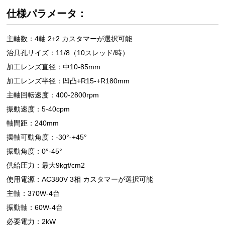
仕様パラメータ：
主軸数：4軸 2+2 カスタマーが選択可能
治具孔サイズ：11/8（10スレッド/時）
加工レンズ直径：中10-85mm
加工レンズ半径：凹凸+R15-+R180mm
主軸回転速度：400-2800rpm
振動速度：5-40cpm
軸間距：240mm
摆軸可動角度：-30°-+45°
振動角度：0°-45°
供給圧力：最大9kgf/cm2
使用電源：AC380V 3相 カスタマーが選択可能
主軸：370W-4台
振動軸：60W-4台
必要電力：2kW