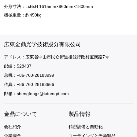
外形寸法：LxBxH 1615mm×860mm×1800mm
機械重量：約450kg
広東金鼎光学技術股分有限公司
アドレス：広東省中山市民众街道接源行政村宝漢路7号
邮编：528437
总机：+86-760-28183999
传真：+86-760-28183666
邮箱：
shengfengz@kdomgd.com
金鼎について
製品情報
会社紹介
精密設備と自動化
企業理念
コーテイングと光学製品