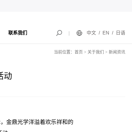
联系我们
中文
/
EN
/
日语
当前位置：
首页
关于我们
新闻资讯
活动
际，金鼎光学洋溢着欢乐祥和的