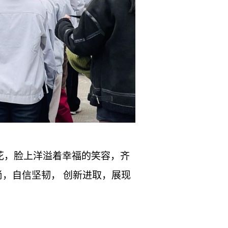
花，脸上洋溢着幸福的笑容，齐
尚，自信坚韧， 创新进取，展现