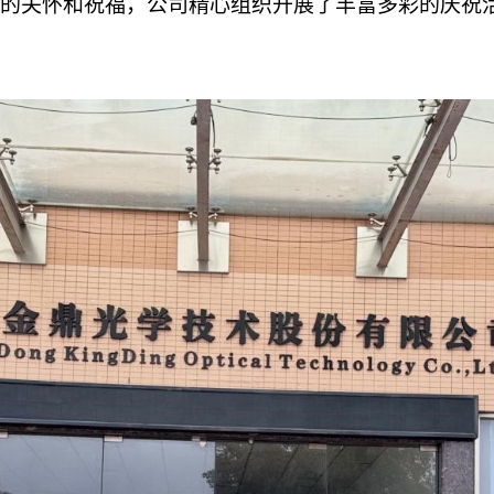
的关怀和祝福，公司精心组织开展了丰富多彩的庆祝