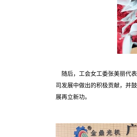
随后，工会女工委张美丽代表
司发展中做出的积极贡献，并鼓
展再立新功。