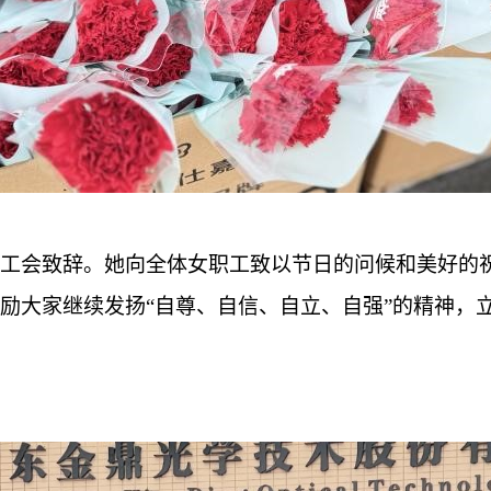
工会致辞。她向全体女职工致以节日的问候和美好的
励大家继续发扬“自尊、自信、自立、自强”的精神，