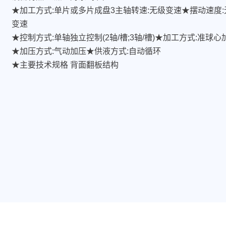
★加工方式:单片或多片成盘3主轴转速:无级变速★摆动速度:
变速
★控制方式:单轴独立控制(2轴/槽;3轴/槽)★加工方式:准球心
★加压方式:气动加压★供液方式:自动循环
★主要技术规格
背面翻板结构