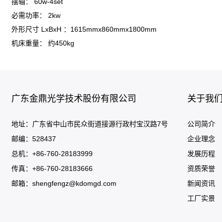
摆轴： 60w-4set
必需功率： 2kw
外形尺寸 LxBxH ：1615mmx860mmx1800mm
机床重量： 约450kg
广东金鼎光学技术股份有限公司
关于我
地址：广东省中山市民众街道接源行政村宝汉路7号
公司简介
邮编：528437
企业理念
总机：+86-760-28183999
发展历程
传真：+86-760-28183666
资质荣誉
邮箱：
shengfengz@kdomgd.com
新闻资讯
工厂实景