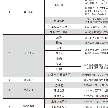
启
动
功率：1 55
KW
；
运行功率：45 ~ 6
5
KW
动
力源
压缩
空
气 ：
0 .55
MPa
冷却水
：
0 . 3
MPa
，80 ~
1
基
本参数
氮气：0 . 3
MPa
±5%(
纯度
方
型： 最大
420
m m
×2
模具规格
上下
模
具 (含预型玻璃
最高工作温
度
85
0
°
、
950°
C
(
选配)
外
形尺寸 、重量
4800
(
L
)×1650(
W
)×260
预热
1
通过石英红外管与电
预热
2
通
过电加热丝装置控
成
型
利用
精
密电气比例阀
2
压力头构
成
电加热丝装置控制模
冷
却
1
冷却
2
冷
却
3
利
用精密调压阀控制下
，通过电加热丝装置控
冷
却
4
外
部冷却/辅助冷却
利用自重下降方式。为了保
移
送
3
模
具移送
利
用气缸和高精度电缸
洁净度
1
0000
级以下 (推荐
10
4
环
境要求
环境湿
度
3
0
-60%
，但不可有结
环境温
度
2
2℃±3℃
，但不可有结
上
均热板尺寸
440
mm
(
L
) ×290
m
5
均热板规
格
下
均热板尺寸
440
mm
(
L
) ×320
m