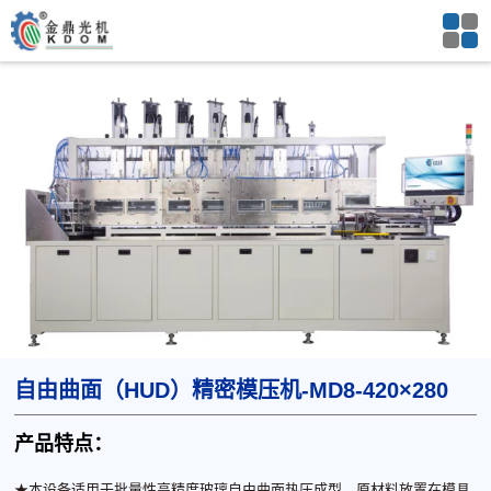
自由曲面（HUD）精密模压机-MD8-420×280
产品特点：
★本设备适⽤于批量性⾼精度玻璃⾃由曲⾯热压成型，原材料放置在模具