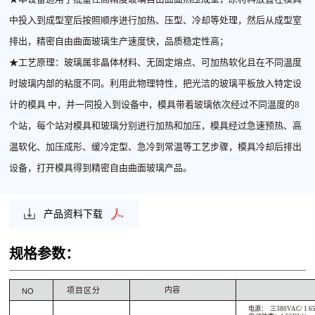
中投
⼊到成型室后按照顺序进⾏加热、压型、冷却等处理，然后从成型室
排出，精
密⾃由曲⾯玻璃⽣产速度快，品质稳定性⾼；
★⼯艺原理：玻璃属⾮晶体材料、⽆固定熔点、可加热软化且在不同温度
时玻璃
内部的粘度不同。利⽤此物理特性，把光洁的玻璃平板放⼊特定设
计的模具
中，并⼀同投⼊到设备中，模具带着玻璃依次经过不同温度的8
个站，每个站
对模具和玻璃分别进⾏加热和加压，模具经过急速预热、⾼
温软化、加压成
形、缓冷定型、急冷到常温等⼯艺步骤，模具冷却后排出
设备，打开模具得到
精密⾃由曲⾯玻璃产品。
产品资料下载
规格参数：
内容
项
⽬区分
NO
电源：
三380VAC/ 1 6