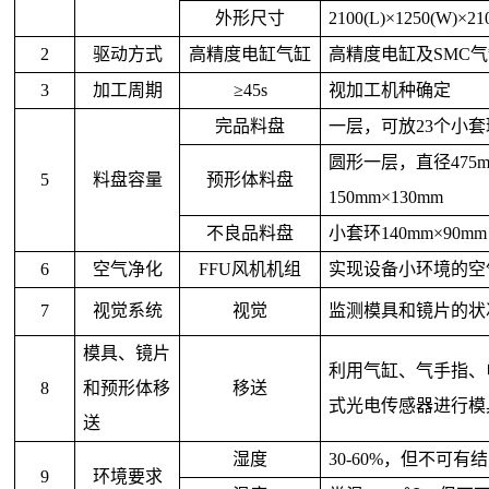
外形尺寸
2100(L)×1250(W)×21
2
驱动方式
高精度电缸气缸
高精度电缸及SMC
3
加工周期
≥45s
视加工机种确定
完品料盘
一层，可放23个小套环
圆形一层，直径475
5
料盘容量
预形体料盘
150mm×130mm
不良品料盘
小套环140mm×90mm
6
空气净化
FFU
风机机组
实现设备小环境的空
7
视觉系统
视觉
监测模具和镜片的状
模具、镜片
利用气缸、气手指、
8
和预形体移
移送
式光电传感器进行模
送
湿度
30-60%
，但不可有结
9
环境要求