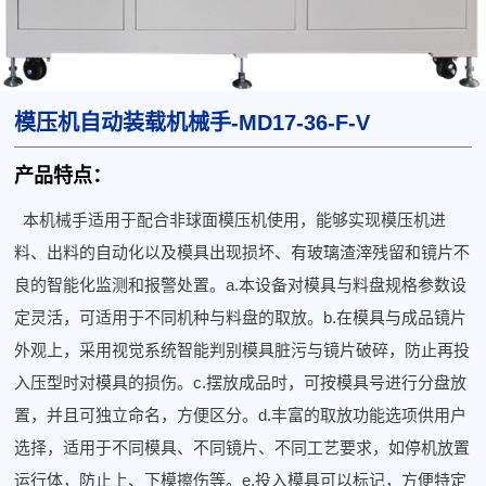
模压机自动装载机械手-MD17-36-F-V
产品特点：
本机械手适用于配合非球面模压机使用，能够实现模压机进
料、出料的自动化以及模具出现损坏、有玻璃渣滓残留和镜片不
良的智能化监测和报警处置。a.本设备对模具与料盘规格参数设
定灵活，可适用于不同机种与料盘的取放。b.在模具与成品镜片
外观上，采用视觉系统智能判别模具脏污与镜片破碎，防止再投
入压型时对模具的损伤。c.摆放成品时，可按模具号进行分盘放
置，并且可独立命名，方便区分。d.丰富的取放功能选项供用户
选择，适用于不同模具、不同镜片、不同工艺要求，如停机放置
运行体，防止上、下模擦伤等。e.投入模具可以标记，方便特定