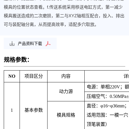
模具的位置状态查看。f.传送系统采用移送电缸方式，第一减少
模具搬送造成的二次磨损，第二与XYZ轴相互配合，投入、排出
可与装配轴分离，从而提高效率，适配多穴取放。
产品资料下载
规格参数：
NO
项目区分
内容
详
电源：单相220V；
动力源
压缩空气：0.50MPa±
直径：φ16~φ36mm；
1
基本参数
模具规格
适用范围：一模一穴
顶笔装置）