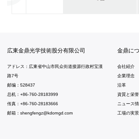
広東金鼎光学技術股分有限公司
金鼎に
アドレス：広東省中山市民众街道接源行政村宝漢
会社紹介
路7号
企業理念
邮编：528437
沿革
总机：+86-760-28183999
資質と栄誉
传真：+86-760-28183666
ニュース情
邮箱：
shengfengz@kdomgd.com
工場の実景