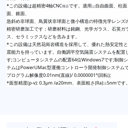
*
4
CNC
この設備は超精密
軸
です。適用
自由曲面、柱面
機器
は
面、錐面、
急斜め
非球面、
鳥
翼状非球面と
微小
構造の特徴光学
レンズ
精密研磨加工
です
；
研磨材料は銘鋼、光学ガラス、石英ガ
ス、セラミックスなど
を
含みます。
*
この設備は天然花崗岩構造を採用して、優れた熱安定性と
震能力を持っています。自働調平空気隔震システムを配置
;
64
Windows7
;
す
コンピュータシステムの配置
位
です
制御シ
PowerUMac
テム
は
型運働コントローラ開発制御システム
0.01nm(
)/ 0.0000001°(
);
プログラム解像度
直線
回転
*
(p-v): 0.3µm /
20mm
(Ra):
5nm
面形精度
⌀
、表面粗さ
≤
です