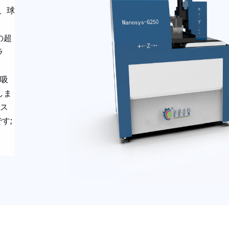
、球
の
超
ラ
吸
しま
ス
;
です
。